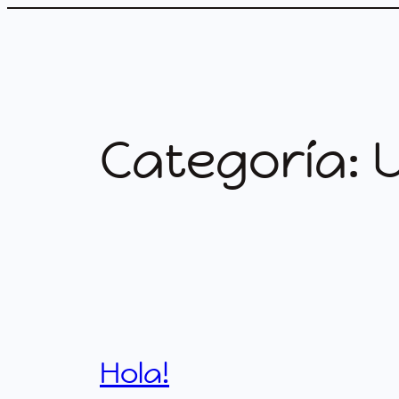
Categoría:
Hola!