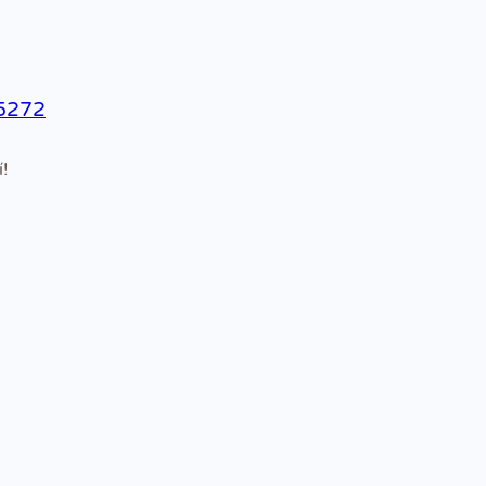
5272
í!